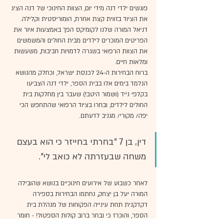
פוגשים ילדי דנה מידי יום, הצוות החינוכי של דנה הציג 
את הציוד בזווית קצת אחרת, הומוריסטית וקלילה. 
דניאל המורה שלנו לקומיקס הפך באמצעות איור את 
הפריטים המוכרים לילדים מבית החולים והמשמשים 
את הצוות הרפואי בשגרה לדמויות חביבות, משעשות 
ומלאות חיים.
ברוח הבחירות ה-24 לכנסת ישראל, וכחלק מהנושא 
הנלמד בימים אלו בבית הספר, ילדי דנה הצביעו 
בקלפי נייד (ושמור היטב!) שעבר בין מחלקות בית 
החולים לילדים, ובחרו בציוד הרפואי שהתחפש הכי 
יפה/ מקורי/ מגניב לדעתם.
דין, בן 7 "בחרתי בחייזר כי הוא בעצם 
משחה שבעזרתה לא כואב לי".
לאחר כשבוע של אירועים חינוכיים בנושא שהובילה 
המורה יעל בן יצחק, נחתמו הבחירות בספירה 
דקדקנית תחת עינייה הפקוחות של מנהלת בית 
הספר, והוכרז כי נבחר ברוב קולות 
הספטול
! - חומר 