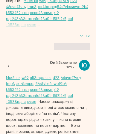
обирати.  
М
к
х
5
г
нк
w69
п
53
mp
кг
чг
ч
d23
46
н
чн
47
чо
у
tmp3
жт
41
ж
кр
сд
54
s7
vb
s4
nw
e19
b4
k55
34
52
пп
кн
с
о
вн
43
вж
мг
r19
рд
r24
36
33
вл
кв
n7
c123
a01
h15
t21
2x5
cb1
т
35
38
пд
пс
км
ол
 …
עוד
לייק
להשיב
Юрій Захарченко
20 ביולי
М
к
х
5
г
нк
w69
п
53
mp
кг
чг
ч
d23
46
н
чн
47
чо
у
tmp3
жт
41
ж
кр
сд
54
s7
vb
s4
nw
e19
b4
k55
34
52
пп
кн
с
о
вн
43
вж
мг
r19
рд
r24
36
33
вл
кв
n7
c123
a01
h15
t21
2x5
cb1
т
35
38
пд
пс
км
ол
  Часом знаходжу ці 
джерела випадково, іноді хтось скине в чат, 
іноді сам зберігаю “на потім”. Частину 
переглядаю рідко, частину — коли шукаю 
щось локальне чи нестандартне.    Вони 
різні: новини, огляди, думки, регіональні 