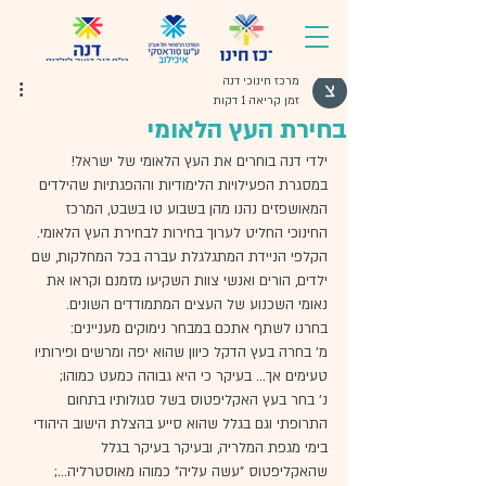
מרכז חינוכי דנה
זמן קריאה 1 דקות
בחירת העץ הלאומי
ילדי דנה בוחרים את העץ הלאומי של ישראל!
במסגרת הפעילויות הלימודיות וההפגתיות שהילדים 
המאושפזים נהנו מהן בשבוע טו בשבט, המרכז 
החינוכי החליט לערוך בחירות לבחירת העץ הלאומי.
הקלפי הניידת המתגלגלת עברה בכל המחלקות, שם 
ילדים, הורים ואנשי צוות השקיעו מזמנם וקראו את 
נאומי השכנוע של העצים המתמודדים השונים.
בחרנו לשתף אתכם במבחר נימוקים מעניינים:
מ' בחרה בעץ הדקל כיוון שהוא יפה ומרשים ופירותיו 
טעימים אך... בעיקר כי היא גבוהה כמעט כמוהו;
נ' בחר בעץ האקליפטוס בשל סגולותיו בתחום 
התרופתי וגם בגלל שהוא סייע בהצלת הישוב היהודי 
בימי מגפת המלריה, ובעיקר בעיקר בגלל 
שהאקליפטוס "עשה עליה" כמוהו מאוסטרליה...;