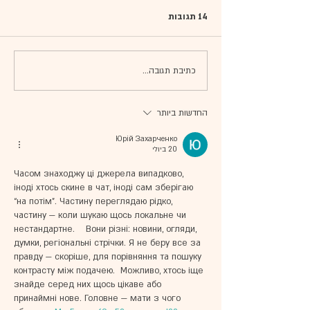
14 תגובות
שעורי אורגימי ייחודיים
כתיבת תגובה...
החדשות ביותר
Юрій Захарченко
20 ביולי
Часом знаходжу ці джерела випадково, 
іноді хтось скине в чат, іноді сам зберігаю 
“на потім”. Частину переглядаю рідко, 
частину — коли шукаю щось локальне чи 
нестандартне.    Вони різні: новини, огляди, 
думки, регіональні стрічки. Я не беру все за 
правду — скоріше, для порівняння та пошуку 
контрасту між подачею.  Можливо, хтось іще 
знайде серед них щось цікаве або 
принаймні нове. Головне — мати з чого 