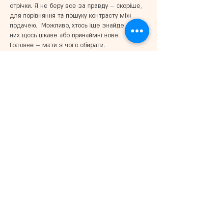
стрічки. Я не беру все за правду — скоріше, 
для порівняння та пошуку контрасту між 
подачею.  Можливо, хтось іще знайде серед 
них щось цікаве або принаймні нове. 
Головне — мати з чого обирати. 
לייק
להשיב
Юрій Захарченко
25 ביוני
Часом знаходжу ці джерела випадково, 
іноді хтось скине в чат, іноді сам зберігаю 
“на потім”. Частину переглядаю рідко, 
частину — коли шукаю щось локальне чи 
нестандартне.    Вони різні: новини, огляди, 
думки, регіональні стрічки. Я не беру все за 
правду — скоріше, для порівняння та пошуку 
контрасту між подачею.  Можливо, хтось іще 
знайде серед них щось цікаве або 
принаймні нове. Головне — мати з чого 
обирати.  
М
к
х
5
г
нк
w69
п
53
mp
кг
чг
ч
d23