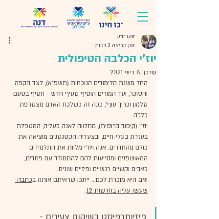
Ofir Dor
זמן קריאה 2 דקות
יוז'י הכלבה הטיפולית
עודכן:
8 ביוני 2021
החל משנת הלימודים הנוכחית (תשפ"א), לצד הקפה 
והסוכר, ועד המורים הוסיף סעיף חדש - חטיף בטעם 
סלמון וכריך עוף', ככה זה כשלכח האדם מצטרפת 
כלבה.
יוז'י (קיפוד ברוסית), מתלווה לאנה בעליה, המטפלת 
בעזרת בעלי-חיים, ובצעדיה הקטנטנים מוציאה את 
כולם מהחדרים. אנה ויוז'י מלוות את התלמידים 
המאושפזים ומסייעות להם להתמודד עם פחדים, 
כאבים וקשיים רגשיים ופיזיים שונים.
ואם היא מוכרת לכם... ייתכן שראיתם אותה ב
כתבה 
שעשו עליה בחדשות 12
.
פיזיותרפיסט בשיקום צעירים -