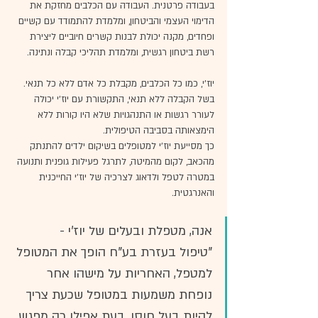
בעבודה פרטנית. העבודה עם הכלבים מחזקת את 
הדימוי העצמי והביטחון, ומלמדת להתמודד עם קשיים 
ופחדים, מקנה יכולת לבנות קשרים חיוביים ליצירת 
רשת ביטחון רגשית, ומלמדת תהליכי קבלה ונתינה.
יוז'י, כמו כל הכלבים, מקבלת כל אדם ללא כל תנאי. 
בשל הקבלה ללא תנאי, התקשורת עם יוז'י יכולה 
לעורר רגשות או התנהגויות שלא היו קורות ללא 
הימצאותה בסביבה הטיפולית.
כך מסייעת יוז'י למטופלים בשיקום ילדים להתנתק 
מהכאב, לקום מהמיטה, לתרגל פעילות גופנית ותנועה 
במטרה לטפל ולדאוג לצרכיה של יוז'י החייכנית 
והאנרגטית.
אנה, מטפלת ובעלים של יוז'י -
"טיפול בעזרת בע"ח הופך את המטופל 
למטפל, האחריות על מישהו אחר 
נופחת משמעות במטופל שכעת צריך 
להיות בעל חוסן, בעת אפילו רק מפגש 