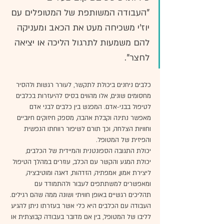
"העבודה המשותפת של המטופלים עם 
יוז'י משכיחה מעט את הכאב ומעניקה 
להם משמעות לתרגול הליכה או יציאה 
לחצר".
כלבים ניחנים ביכולת לתקשר, לעורר רגשות ולהסיר 
מחסומים שונים, אלו מהווים בסיס להיעזרות בכלבים 
לטיפול בבני-אדם. המפגש בין כלבים לבני אדם 
מאפשר נתינה וקבלת אהבה, מספק חיזוקים חיוביים 
וחוויות הצלחה, וכך תורם לשיפור רווחתו הנפשית 
והפיזית של המטופל.
יכולת התגובה הספונטנית והמיידית של הכלבים, 
יכולת המגע והקשר עם הכלב, עוזרים במהלך הטיפול 
ליצירת אמון, אמפתיה, הזדהות, דאגה ומוטיבציה, 
ומאפשרים למשתתפים לעבור ולהתמודד עם 
תהליכים רגשיים באופן חוויתי ושונה ממה שהם רגילים.
העבודה עם הכלבים היא כלי אשר בעזרתו ניתן להגיע 
לליבו של המטופל, בין אם מדובר בעבודה קבוצתית או 