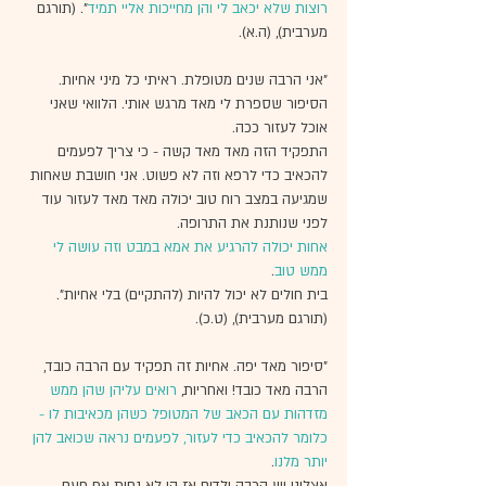
רוצות שלא יכאב לי והן מחייכות אליי תמיד
". (תורגם 
מערבית), (ה.א).
"אני הרבה שנים מטופלת. ראיתי כל מיני אחיות. 
הסיפור שספרת לי מאד מרגש אותי. הלוואי שאני 
אוכל לעזור ככה. 
התפקיד הזה מאד מאד קשה - כי צריך לפעמים 
להכאיב כדי לרפא וזה לא פשוט. אני חושבת שאחות 
שמגיעה במצב רוח טוב יכולה מאד מאד לעזור עוד 
לפני שנותנת את התרופה. 
אחות יכולה להרגיע את אמא במבט וזה עושה לי 
ממש טוב
. 
בית חולים לא יכול להיות (להתקיים) בלי אחיות". 
(תורגם מערבית), (ט.כ).
"סיפור מאד יפה. אחיות זה תפקיד עם הרבה כובד, 
הרבה מאד כובד! ואחריות, 
רואים עליהן שהן ממש 
מזדהות עם הכאב של המטופל כשהן מכאיבות לו - 
כלומר להכאיב כדי לעזור, לפעמים נראה שכואב להן 
יותר מלנו
.