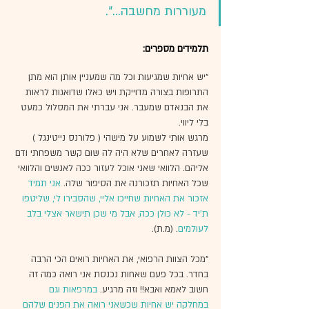
מעוררות מחשבה...".
תלמידים מספרים:
"יש אחיות שמגיעות וכל מה שמעניין אותן הוא מתן 
התרופות בצורה מדוייקת ויש כאלו שדואגות לראות 
את הבנאדם שמעבר. אני עברתי את המסלול כמעט 
בלי ליווי. 
מרגש אותי לשמוע על מישהי ( פלורנס נייטינגל ) 
שעזרה לאחרים שלא היה לה שום קשר משפחתי ודם 
אליהם. הלוואי שאני אוכל לעזור ככה לאנשים והלוואי 
שכל האחיות תזכורנה את הסיפור שלה. 
אני תמיד 
אזכור את האחיות שחייכו אליי, שהסבירו לי, שליטפו 
ת'יד - לא כולן ככה, אבל מי שכן תישאר אצלי בלב 
לעולמים
. (מ.ת).
"מכל הצוות הרפואי, את האחיות רואים הכי הרבה 
בחדר. בכל פעם שאחות נכנסת אני רואה כמה זה 
חשוב לאמא ואבא!! וזה מרגיע. 
במרפאות וגם 
במחלקה יש אחיות שכשאני רואה את הפנים שלהם 