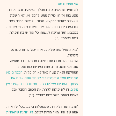
אני ממש נרגעת.
לא תמיד מרגישים טוב במהלך הטיפולים וכשהאחיות 
מקשיבות אז הן יכולות ממש להקל. אני לא חושבת 
שאצליח לעבוד במקצוע שכזה... לראות הרבה כאב... 
וגם האחריות כבדה מאד. אני חושבת שכל מי שבחרה 
במקצוע הזה צריכה לעשותו כל עוד יש בה היכולת 
לתת באמת". (נ.ו).
"בואי נתחיל מזה שלא כל אחד יכול להיות פלורנס 
נייטינגל.
השאיפה להיות ברמת נתינה כמו שלה כבר תעשה 
טוב ואני חושב שרוב צוות האחיות כאן מנסה. 
המחלקה הזאת קשה מאד לא רק פיזית. 
המקרים כאן 
מורכבים מאד ולפעמים כדי לשרוד אתה אוטם את 
עצמך - האחיות אצלינו כל כך משתדלות, תקשיבי, אין 
מילים
. הן לא יכולות לקחת את הכאב והסבל אבל 
באמת באמת משתדלות להקל". (י.כ).
"הרבה תודה לאחיות, שמטפלות בי כמו בכל ילד אחר. 
אמא שלי ואני מאד מודות לכולם. 
אני יודעת שהאחיות 