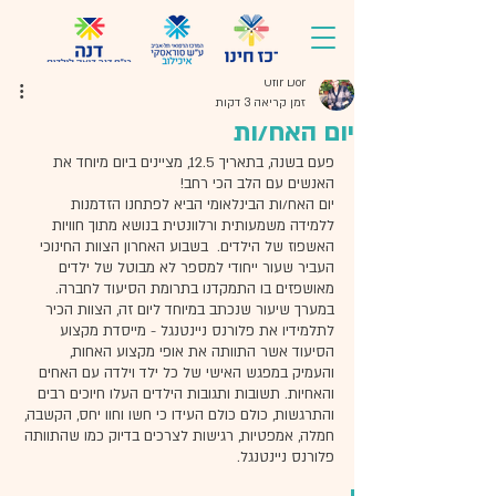
Ofir Dor
זמן קריאה 3 דקות
יום האח/ות
פעם בשנה, בתאריך 12.5, מציינים ביום מיוחד את 
האנשים עם הלב הכי רחב!
יום האח/ות הבינלאומי הביא לפתחנו הזדמנות 
ללמידה משמעותית ורלוונטית בנושא מתוך חוויות 
האשפוז של הילדים.  בשבוע האחרון הצוות החינוכי 
העביר שעור ייחודי למספר לא מבוטל של ילדים 
מאושפזים בו התמקדנו בתרומת הסיעוד לחברה. 
במערך שיעור שנכתב במיוחד ליום זה, הצוות הכיר 
לתלמידיו את פלורנס ניינטנגל - מייסדת מקצוע 
הסיעוד אשר התוותה את אופי מקצוע האחות, 
והעמיק במפגש האישי של כל ילד וילדה עם האחים 
והאחיות. תשובות ותגובות הילדים העלו חיוכים רבים 
והתרגשות, כולם כולם העידו כי חשו וחוו יחס, הקשבה, 
חמלה, אמפטיות, רגישות לצרכים בדיוק כמו שהתוותה 
פלורנס ניינטנגל. 