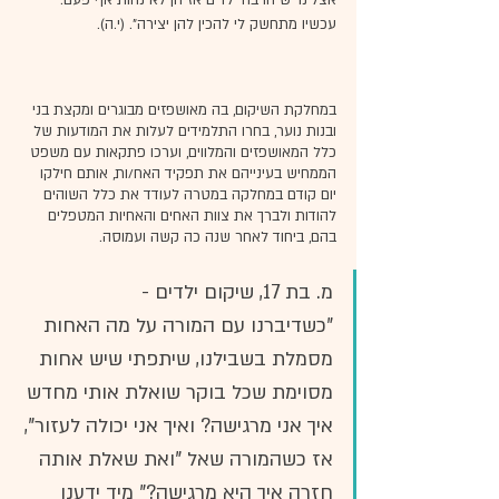
אצלינו יש הרבה ילדים אז הן לא נחות אף פעם. 
עכשיו מתחשק לי להכין להן יצירה". (י.ה).
במחלקת השיקום, בה מאושפזים מבוגרים ומקצת בני 
ובנות נוער, בחרו התלמידים לעלות את המודעות של 
כלל המאושפזים והמלווים, וערכו פתקאות עם משפט 
הממחיש בעינייהם את תפקיד האח/ות, אותם חילקו 
יום קודם במחלקה במטרה לעודד את כלל השוהים 
להודות ולברך את צוות האחים והאחיות המטפלים 
בהם, ביחוד לאחר שנה כה קשה ועמוסה.
מ. בת 17, שיקום ילדים -
"כשדיברנו עם המורה על מה האחות 
מסמלת בשבילנו, שיתפתי שיש אחות 
מסוימת שכל בוקר שואלת אותי מחדש 
איך אני מרגישה? ואיך אני יכולה לעזור", 
אז כשהמורה שאל "ואת שאלת אותה 
חזרה איך היא מרגישה?" מיד ידענו 