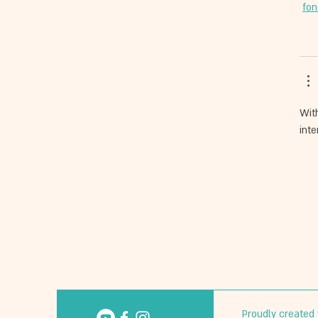
fon
Wit
inte