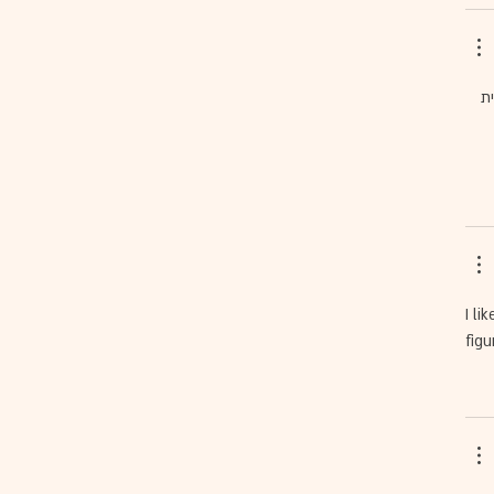
ת 
I l
figu