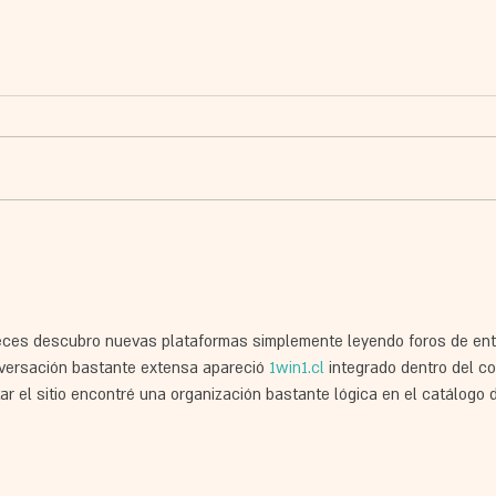
שעורי אורגימי ייחודיים
מפגש מ
לבין נ
eces descubro nuevas plataformas simplemente leyendo foros de entre
versación bastante extensa apareció 
1win1.cl
 integrado dentro del co
tar el sitio encontré una organización bastante lógica en el catálogo 