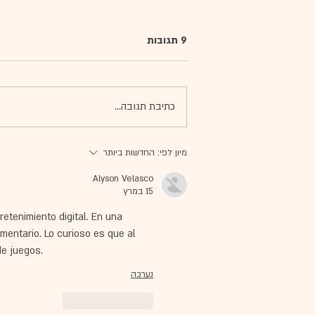
9 תגובות
כתיבת תגובה...
טיפול באמנות עם ילדים מהרשות
מיון לפי:
החדשות ביותר
הפלסטינית
Alyson Velasco
15 במרץ
tenimiento digital. En una 
mentario. Lo curioso es que al 
de juegos.
נערכה
לייק
להשיב