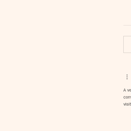
יוחד בין אוצרת והיסטוריונית
ערה
A v
con
visi