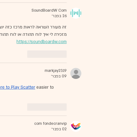
SoundBoardW Com
26 בפבר׳
זה מעורר השראה לראות מרכז כזה יוצר
מזכירה לי איך לוח תהודה או לוח תה
https://soundboardw.com
לייק
להשיב
markjay2319
09 בפבר׳
e to Play Scatter
 easier to 
לייק
להשיב
com fondecranvip
02 בפבר׳