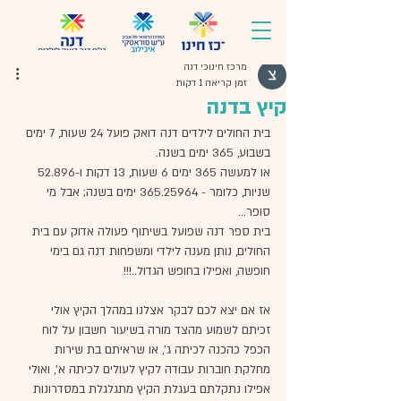
מרכז חינוכי דנה
זמן קריאה 1 דקות
קיץ בדנה
בית החולים לילדים דנה דואק פועל 24 שעות, 7 ימים 
בשבוע, 365 ימים בשנה.
או למעשה 365 ימים 6 שעות, 13 דקות ו-52.896 
שניות, כלומר - 365.25964 ימים בשנה; אבל מי 
סופר...
בית ספר דנה שפועל בשיתוף פעולה אדוק עם בית 
החולים, נותן מענה לילדי ומשפחות דנה גם בימי 
חופשה, ואפילו בחופש הגדול..!!!
אז אם יצא לכם לבקר אצלנו במהלך הקיץ אולי 
זכיתם לשמוע מהצד מורה בשיעור חשבון על לוח 
הכפל כהכנה לכיתה ג', או שראיתם בת שירות 
מחלקת חוברות עבודה לקיץ לעולים לכיתה א', ואולי 
אפילו נתקלתם בעגלת הקיץ מתגלגלת במסדרונות 