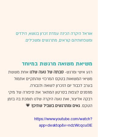
אוראל היקרה הכינה עמדת זכרון בנושא, הילדים 
ומשפחותיהם קוראים, מתרגשים ומשכילים. 
משיאת משואה מרגשת במיוחד
רגע אישי ומרגש- 
סבתה של נועה שלנו 
אחת מששת 
משיאי המשואות בטקס המרכזי שהתקיים אתמול 
בערב לכבוד יום הזכרון לשואה ולגבורה. 
מוזמנים לצפות בסרטון המתאר את סיפורה של מיקי 
רבקה אליצור, ואת נועה היקרה שלנו תומכת בה בזמן 
הטקס. 
גאים ומתרגשים בשביל שתיכן! 
💗
https://www.youtube.com/watch?
app=desktop&v=ndzWcqcu0lE