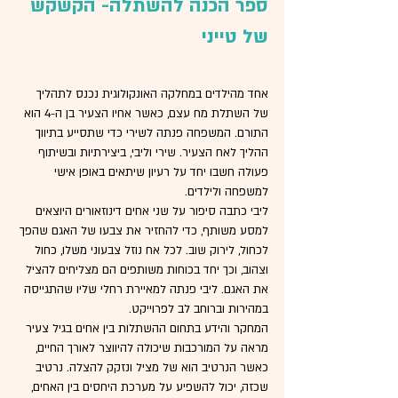
ספר הכנה להשתלה- הקשקש 
של טייני
אחד מהילדים במחלקה האונקולוגית נכנס לתהליך 
של השתלת מח עצם, כאשר אחיו הצעיר בן ה-4 הוא 
התורם. המשפחה פנתה לשירי כדי שתסייע בתיווך 
ההליך לאח הצעיר. שירי וליבי, ביצירתיות ובשיתוף 
פעולה חשבו יחד על רעיון שיתאים באופן אישי 
למשפחה ולילדים. 
ליבי כתבה סיפור על שני אחים דינוזאורים היוצאים 
למסע משותף, כדי להחזיר את צבעו של האגם שהפך 
לכחול, לירוק שוב. לכל אח נוזל צבעוני משלו, כחול 
וצהוב, וכך יחד בכוחות משותפים הם מצליחים להציל 
את האגם. ליבי פנתה למאיירת רחלי שליו שהתגייסה 
במהירות וברוחב לב לפרוייקט. 
המחקר והידע בתחום ההשתלות בין אחים בגיל צעיר 
מראה על המורכבות שיכולה להיווצר לאורך החיים, 
כאשר הנרטיב הוא של מציל ונזקק להצלה. נרטיב 
שכזה, יכול להשפיע על מערכת היחסים בין האחים, 