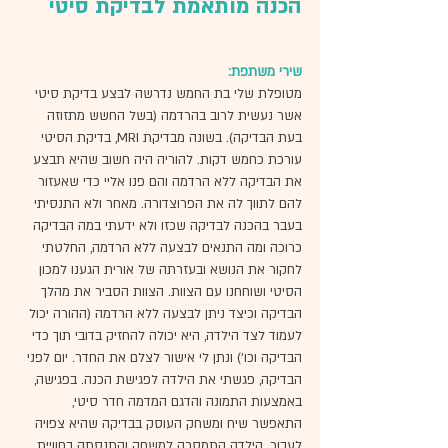
הכנה מותאמת לבדיקת סיטי
שירי משתפת: 
מטופלת שלי בת החמש נדרשה לבצע בדיקת סיטי 
אשר נעשית לרוב בהרדמה (בשל החשש מתזוזה 
בעת הבדיקה). בשונה מבדיקת MRI, בדיקת הסיטי 
עורכת כחמש דקות. להוריה היה חשוב שהיא תבצע 
את הבדיקה ללא הרדמה והם פנו אליי כדי שאעזור 
להם לתווך לה את הפרוצדורה. מאחר ולא התנסיתי 
בעבר בהכנה לבדיקה שכזו ולא ידעתי במה הבדיקה 
כרוכה ומה התנאים לבצעה ללא הרדמה, החלטתי 
לחקור את הנושא ובעזרתה של אורית הגענו למכון 
הסיטי ושוחחנו עם הצוות. הצוות הסביר את מהלך 
הבדיקה וכיצד ניתן לבצעה ללא הרדמה (ההורה יכול 
לעמוד לצד הילדה, היא יכולה להחזיק בדובי תוך כדי 
הבדיקה וכו') ונתן לי אישור לצלם את החדר. יום לפני 
הבדיקה, פגשתי את הילדה לפגישת הכנה. בפגישה, 
באמצעות התמונה והדגם המדמה חדר סיטי, 
התאפשר שיח ומשחק העוסק בבדיקה שהיא צפויה 
לעבור. הילדה התמסרה למשחק והתנסתה בחוויית 