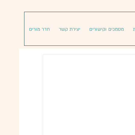
מסמכים וקישורים
יצירת קשר
חדר מורים