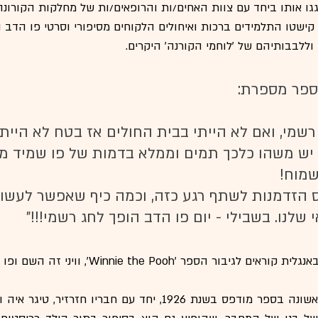
ו אותו ביחד עם צוות האחים/ות והרופאים/ות של מחלקות הקורונה 
 וללבבותיהם של 'לוחמי הקורנה' היקרים.
ספר מספרת:
רשמי, ואם לא הייתי בבית החולים אז בטח לא הייתי
בל יש משהו כלכך תמים וממלא בדמות של פו שמיד מ
שמוח! 
ס הזדמנות לשתף רגע כזה, וכמה כיף שאפשר לעשו
שלנו. בשבילי - יום פו הדב הופך לחג רשמי!!!"
הספר 'Winnie the Pooh', וויני זה השם ופו באנגלית זה דוב.