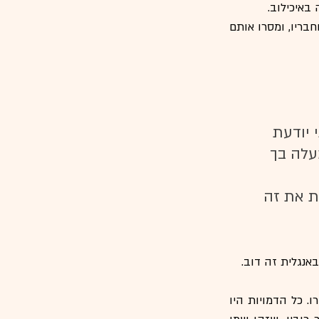
באיכילוב.
ביחד עם צוות בית הספר קישטו התלמידים ברכות ואיחולים הלקוחים מסיפורי וסרטי פו הדב וחבריו, ומסרו אותם 
 יודעת 
עלה בך 
ת את זה 
פו הדב הופיע בפעם הראשונה בספר מודפס בשנת 1926, יחד עם חבריו חזרזיר, טיגר איה ורו. כל הדמויות היו 