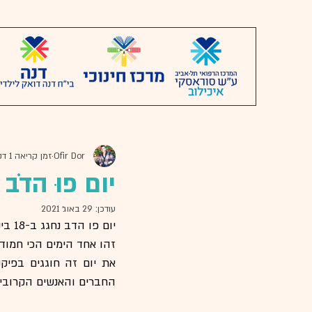
Ofir Dor
זמן קריאה 1 דקות
יום פוּ הדֹב
עודכן:
29 באוג׳ 2021
יום פו הדב נחגג ב-18 בינואר, יום הולדתו של הסופר הבריטי א.א. מילן (18/1/1882-31/1/1956). 
זהו אחד הימים הכי חמודי
החברים והאנשים הקרובים