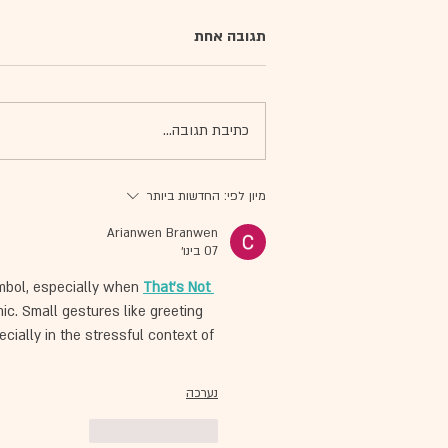
תגובה אחת
כתיבת תגובה...
טיפול באמנות עם ילדים מהרשות
מיון לפי:
החדשות ביותר
הפלסטינית
Arianwen Branwen
07 בינו׳
ymbol, especially when 
That's Not 
ic. Small gestures like greeting 
ially in the stressful context of 
נערכה
לייק
להשיב