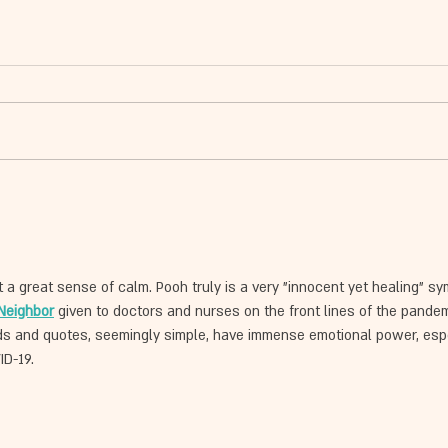
שעורי אורגימי ייחודיים
מפגש מ
לבין נ
lt a great sense of calm. Pooh truly is a very "innocent yet healing" s
Neighbor
 given to doctors and nurses on the front lines of the pandem
ds and quotes, seemingly simple, have immense emotional power, espec
ID-19.