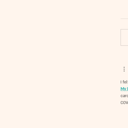
יוחד בין אוצרת והיסטוריונית
ערה
I fe
My 
car
COV