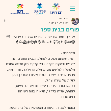
Ofir Dor
זמן קריאה 1 דקות
פורים בבית ספר
אז איך נתאר את ימי חג הפורים אצלנו בקצרה? - 🤣
🤡😹🤪👨‍🚀😝👩‍🍳👷🤴👸🤠🧚🦸🥳🧙.
ובהרחבה -
דמיינו שאתם נכנסים למחלקה בבית החולים דנה 
לילדים, ובמקום תקרה אוהל קרקס ענק מכסה אתכם 
מלמעלה! לוליינים משתלשלים מהוילונות, אריה שואג 
מבעד לחישוק אש, תהלוכת פילים במסדרון והמון 
קולות של שירה וצחוק.
כל אלו הודות לידיהן היצירתיות של מיני מאוס, 
קוסמת, אלזה, בלרינה, הלא הן בנות השירות 
המוכשרות.
בנוסף לשגרת הלימודים והפעילויות של בית הספר, 