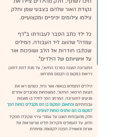
חיכו לשתף.. חלק מהילדים ציירו את 
נקודת האור שלהם בצבעי שמן וחלק 
צילמו צילומים יפיפיים ומקצועיים. 
כל ילד כתב הסבר לעבודתו ב"דף 
עמדה" שהוצג ליד העבודה. המילים 
שכתבו חודרות אל הלב ושופכות אור 
על אישיותם של הילדים". 
התערוכה הוצגה במרכז החינוכי, על מנת לתת לתוכן 
ניראות במקום בו הקסם מתרחש.
הילדים התמלאו בגאווה ואור גדול, כשהם ראו את 
הצוות הרפואי, החינוכי, המשפחות ומכובדים אחרים 
מגיעים לתערוכה. המרחב הפך לחלל בו מוצגות 
עבודותיהם 
ופתאום, המקום בו הם מקבלים כוחות הפך 
למקום בו הם נותנים כוחות לצופים.
חלק מהעבודות הוצגו על עמודי עירוי שקיבלו תפקיד 
חדש, על העמודים והקירות תלינו שרשראות של 
אורות והאווירה הפכה לקסומה ומיוחדת.